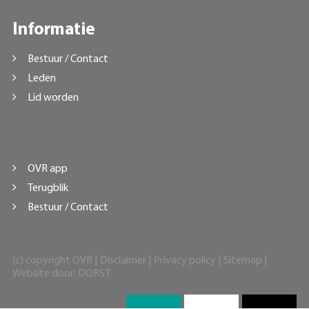
Informatie
Bestuur / Contact
Leden
Lid worden
OVR app
Terugblik
Bestuur / Contact
(c) copyright OVR |
Disclaimer
|
Privacy policy
|
Sitemap
|
Website door:
DORST