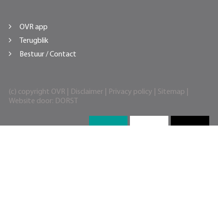
OVR app
Terugblik
Bestuur / Contact
(c) copyright OVR |
Disclaimer
|
Privacy policy
|
Sitemap
|
Website door:
DORST