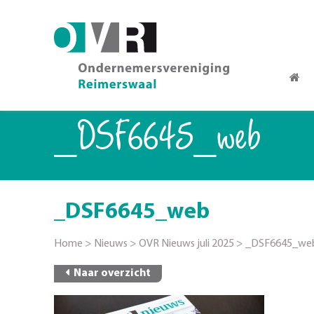
_DSF6645_web
_DSF6645_web
Home
>
Nieuws
>
OVR Nieuws juli 2025
>
_DSF6645_we
Naar overzicht