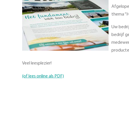
Afgelope
thema “H
Uw bedrij
bedrijf g
medewerk
product
Veel leesplezier!
(of lees online als PDF)